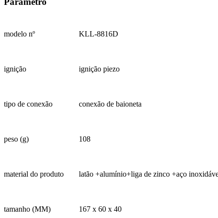
Parâmetro
modelo nº
KLL-8816D
ignição
ignição piezo
tipo de conexão
conexão de baioneta
peso (g)
108
material do produto
latão +alumínio+liga de zinco +aço inoxidáve
tamanho (MM)
167 x 60 x 40