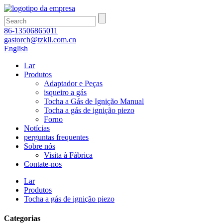
86-13506865011
gastorch@tzkll.com.cn
English
Lar
Produtos
Adaptador e Peças
isqueiro a gás
Tocha a Gás de Ignição Manual
Tocha a gás de ignição piezo
Forno
Notícias
perguntas frequentes
Sobre nós
Visita à Fábrica
Contate-nos
Lar
Produtos
Tocha a gás de ignição piezo
Categorias