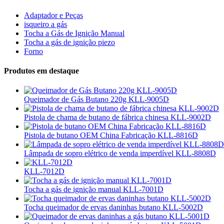
Adaptador e Peças
isqueiro a gás
Tocha a Gás de Ignição Manual
Tocha a gás de ignição piezo
Forno
Produtos em destaque
Queimador de Gás Butano 220g KLL-9005D
Pistola de chama de butano de fábrica chinesa KLL-9002D
Pistola de butano OEM China Fabricação KLL-8816D
Lâmpada de sopro elétrico de venda imperdível KLL-8808D
KLL-7012D
Tocha a gás de ignição manual KLL-7001D
Tocha queimador de ervas daninhas butano KLL-5002D